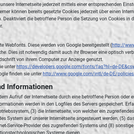
nsere Internetseite jederzeit mittels einer entsprechenden Eins
erner können bereits gesetzte Cookies jederzeit über einen Int
h. Deaktiviert die betroffene Person die Setzung von Cookies in
r.
te Webfonts. Diese werden von Google bereitgestellt (
http://ww
che. Dies ist notwendig damit auch ihr Browser eine optisch ver
rdschrift von ihrem Computer zur Anzeige genutzt.
ie unter
https://developers.google.com/fonts/faq?hl=de-DE&c
le finden sie unter
http://www.google.com/intl/de-DE/policies
nd Informationen
jedem Aufruf der Internetseite durch eine betroffene Person oder
ormationen werden in den Logfiles des Servers gespeichert. Er
iebssystem, (3) die Internetseite, von welcher ein zugreifende
des System auf unserer Internetseite angesteuert werden, (5) das
nternet-Service-Provider des zugreifenden Systems und (8) sonstig
ationstechnologischen Systeme dienen.