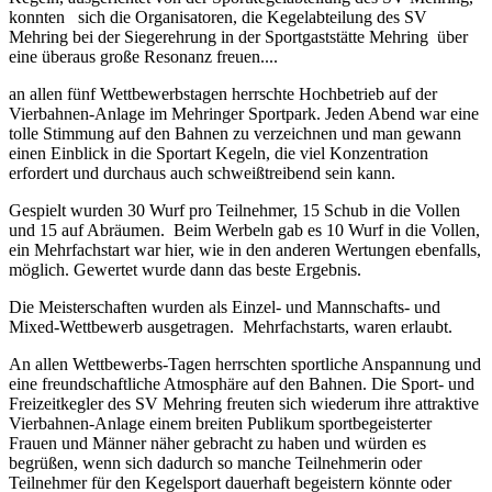
konnten sich die Organisatoren, die Kegelabteilung des SV
Mehring bei der Siegerehrung in der Sportgaststätte Mehring über
eine überaus große Resonanz freuen....
an allen fünf Wettbewerbstagen herrschte Hochbetrieb auf der
Vierbahnen-Anlage im Mehringer Sportpark. Jeden Abend war eine
tolle Stimmung auf den Bahnen zu verzeichnen und man gewann
einen Einblick in die Sportart Kegeln, die viel Konzentration
erfordert und durchaus auch schweißtreibend sein kann.
Gespielt wurden 30 Wurf pro Teilnehmer, 15 Schub in die Vollen
und 15 auf Abräumen. Beim Werbeln gab es 10 Wurf in die Vollen,
ein Mehrfachstart war hier, wie in den anderen Wertungen ebenfalls,
möglich. Gewertet wurde dann das beste Ergebnis.
Die Meisterschaften wurden als Einzel- und Mannschafts- und
Mixed-Wettbewerb ausgetragen. Mehrfachstarts, waren erlaubt.
An allen Wettbewerbs-Tagen herrschten sportliche Anspannung und
eine freundschaftliche Atmosphäre auf den Bahnen. Die Sport- und
Freizeitkegler des SV Mehring freuten sich wiederum ihre attraktive
Vierbahnen-Anlage einem breiten Publikum sportbegeisterter
Frauen und Männer näher gebracht zu haben und würden es
begrüßen, wenn sich dadurch so manche Teilnehmerin oder
Teilnehmer für den Kegelsport dauerhaft begeistern könnte oder