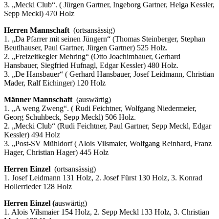
3. „Mecki Club“. ( Jürgen Gartner, Ingeborg Gartner, Helga Kessler,
Sepp Meckl) 470 Holz
Herren Mannschaft
(ortsansässig)
1. „Da Pfarrer mit seinen Jüngern“ (Thomas Steinberger, Stephan
Beutlhauser, Paul Gartner, Jürgen Gartner) 525 Holz.
2. „Freizeitkegler Mehring“ (Otto Joachimbauer, Gerhard
Hansbauer, Siegfried Hufnagl, Edgar Kessler) 480 Holz.
3. „De Hansbauer“ ( Gerhard Hansbauer, Josef Leidmann, Christian
Mader, Ralf Eichinger) 120 Holz
Männer Mannschaft
(auswärtig)
1. „A weng Zweng“. ( Rudi Feichtner, Wolfgang Niedermeier,
Georg Schuhbeck, Sepp Meckl) 506 Holz.
2. „Mecki Club“ (Rudi Feichtner, Paul Gartner, Sepp Meckl, Edgar
Kessler) 494 Holz
3. „Post-SV Mühldorf ( Alois Vilsmaier, Wolfgang Reinhard, Franz
Hager, Christian Hager) 445 Holz
Herren Einzel
(ortsansässig)
1. Josef Leidmann 131 Holz, 2. Josef Fürst 130 Holz, 3. Konrad
Hollerrieder 128 Holz
Herren Einzel (
auswärtig)
1. Alois Vilsmaier 154 Holz, 2. Sepp Meckl 133 Holz, 3. Christian