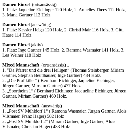
Damen Einzel
(ortsansässig)
1. Platz: Jaqueline Eichinger 120 Holz, 2. Annelies Thees 112 Holz,
3. Maria Gartner 112 Holz
Damen Einzel
(auswärtig)
1. Platz: Kessler Helga 120 Holz, 2. Christl Mair 116 Holz, 3. Gitti
Haase 114 Holz
Damen Einzel
(aktiv)
1. Platz: Inge Gartner 145 Holz, 2. Ramona Wasmaier 141 Holz, 3.
Lea Weiner 118 Holz
Mixed Mannschaft
(ortsansässig) „
1. "Da Pfarrer und die drei Heiligen“ (Thomas Steinberger, Miriam
Gartner, Stephan Beutlhauser, Inge Gartner) 484 Holz.
2. „Die Profikiller“ ( Bernhard Eichinger, Jaqueline Eichinger,
Jürgen Gartner, Mirriam Gartner) 477 Holz
3. „Sportheim 1“ ( Bernhard Eichinger, Jacqueline Eichinger, Jürgen
Gartner, Miriam Gartner) 460 Holz.
Mixed Mannschaft
(auswärtig
)
1. „Post SV Mühldorf 1“ ( Ramona Wasmaier, Jürgen Gartner, Alois
Vilsmaier, Franz Hager) 502 Holz
2. „Post SV Mühldorf 2“ (Miriam Gartner, Inge Gartner, Alois
Vilsmaier, Christian Hager) 483 Holz