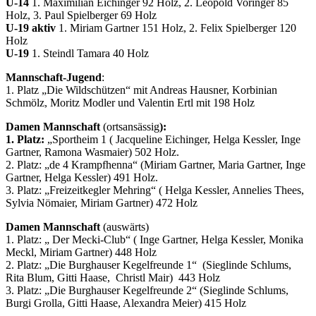
U-14
1. Maximilian Eichinger 92 Holz, 2.
Leopold Voringer 85
Holz, 3. Paul Spielberger 69 Holz
U-19 aktiv
1. Miriam Gartner 151 Holz, 2. Felix Spielberger 120
Holz
U-19
1. Steindl Tamara 40 Holz
Mannschaft-Jugend
:
1. Platz „Die Wildschützen“ mit Andreas Hausner, Korbinian
Schmölz, Moritz Modler und Valentin Ertl mit 198 Holz
Damen Mannschaft
(ortsansässig
):
1. Platz:
„Sportheim 1 ( Jacqueline Eichinger, Helga Kessler, Inge
Gartner, Ramona Wasmaier) 502 Holz.
2. Platz: „de 4 Krampfhenna“ (Miriam Gartner, Maria Gartner, Inge
Gartner, Helga Kessler) 491 Holz.
3. Platz: „Freizeitkegler Mehring“ ( Helga Kessler, Annelies Thees,
Sylvia Nömaier, Miriam Gartner) 472 Holz
Damen Mannschaft
(auswärts)
1. Platz: „ Der Mecki-Club“ ( Inge Gartner, Helga Kessler, Monika
Meckl, Miriam Gartner) 448 Holz
2. Platz: „Die Burghauser Kegelfreunde 1“ (Sieglinde Schlums,
Rita Blum, Gitti Haase, Christl Mair) 443 Holz
3. Platz: „Die Burghauser Kegelfreunde 2“ (Sieglinde Schlums,
Burgi Grolla, Gitti Haase, Alexandra Meier) 415 Holz