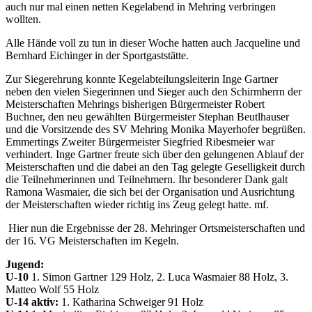
auch nur mal einen netten Kegelabend in Mehring verbringen
wollten.
Alle Hände voll zu tun in dieser Woche hatten auch Jacqueline und
Bernhard Eichinger in der Sportgaststätte.
Zur Siegerehrung konnte Kegelabteilungsleiterin Inge Gartner
neben den vielen Siegerinnen und Sieger auch den Schirmherrn der
Meisterschaften Mehrings bisherigen Bürgermeister Robert
Buchner, den neu gewählten Bürgermeister Stephan Beutlhauser
und die Vorsitzende des SV Mehring Monika Mayerhofer begrüßen.
Emmertings Zweiter Bürgermeister Siegfried Ribesmeier war
verhindert. Inge Gartner freute sich über den gelungenen Ablauf der
Meisterschaften und die dabei an den Tag gelegte Geselligkeit durch
die Teilnehmerinnen und Teilnehmern. Ihr besonderer Dank galt
Ramona Wasmaier, die sich bei der Organisation und Ausrichtung
der Meisterschaften wieder richtig ins Zeug gelegt hatte. mf.
Hier nun die Ergebnisse der 28. Mehringer Ortsmeisterschaften und
der 16. VG Meisterschaften im Kegeln.
Jugend:
U-10
1. Simon Gartner 129 Holz, 2. Luca Wasmaier 88 Holz, 3.
Matteo Wolf 55 Holz
U-14 aktiv:
1. Katharina Schweiger 91 Holz